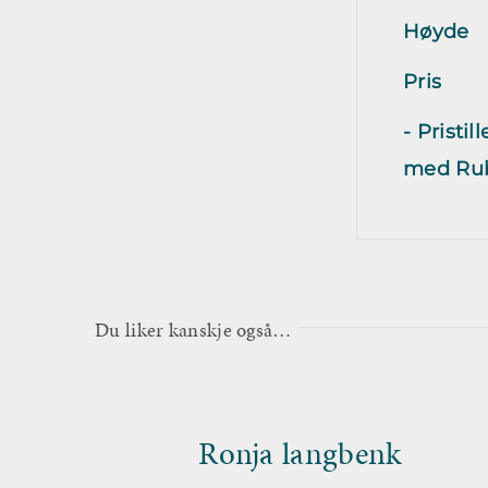
Høyde
Pris
- Pristi
med Rub
Du liker kanskje også…
Ronja langbenk