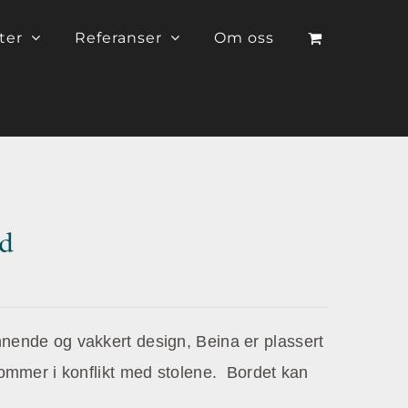
ter
Referanser
Om oss
rd
nnende og vakkert design, Beina er plassert
 kommer i konflikt med stolene. Bordet kan