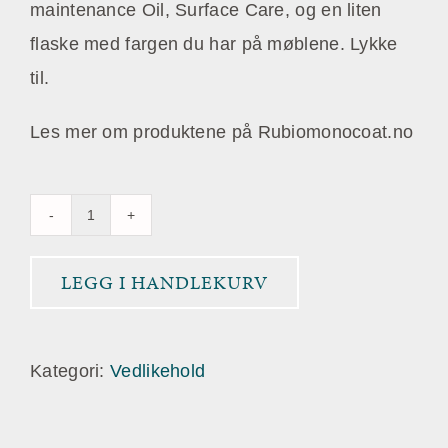
maintenance Oil, Surface Care, og en liten
flaske med fargen du har på møblene. Lykke
til.
Les mer om produktene på Rubiomonocoat.no
Vedlikeholdsett
for
LEGG I HANDLEKURV
Rubio
Monocoat
Interiør
Kategori:
Vedlikehold
antall