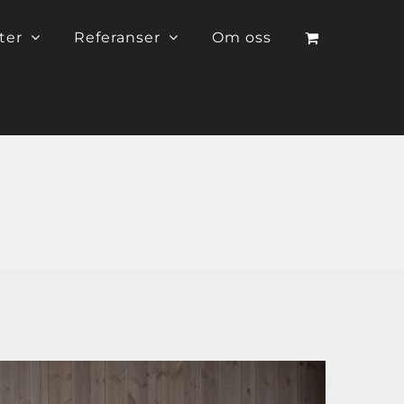
ter
Referanser
Om oss