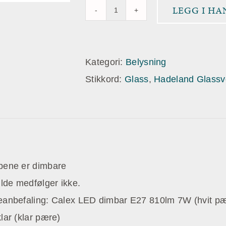
LEGG I H
Crystal
Stone
Gneis
Kategori:
Belysning
7
Stikkord:
Glass
,
Hadeland Glassv
stk
antall
ene er dimbare
ilde medfølger ikke.
anbefaling: Calex LED dimbar E27 810lm 7W (hvit p
lar (klar pære)