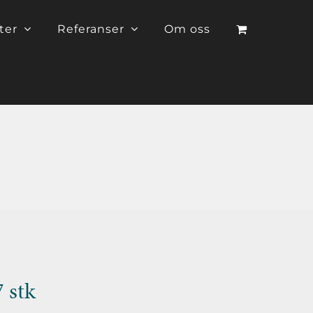
ter
Referanser
Om oss
 stk