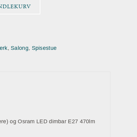
ANDLEKURV
erk
,
Salong
,
Spisestue
ære) og Osram LED dimbar E27 470lm