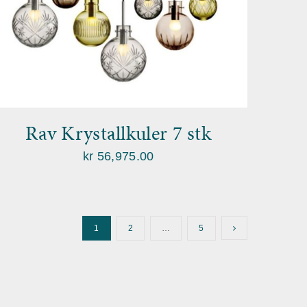
Rav Krystallkuler 7 stk
kr
56,975.00
1
2
…
5