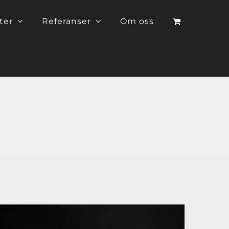
ter
Referanser
Om oss