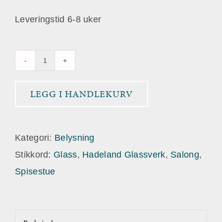
Leveringstid 6-8 uker
Soda
Krystallkuler
LEGG I HANDLEKURV
7
stk
antall
Kategori:
Belysning
Stikkord:
Glass
,
Hadeland Glassverk
,
Salong
,
Spisestue