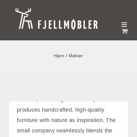
Skip
to
content
Traditional and timeless
craftsmanship to last
Hjem
Møbler
generations
juli 8th, 2024
Surrounded by the best of Norwegian
landscape, Hallingdal-based Fjellmøbler
produces handcrafted, high-quality
furniture with nature as inspiration. The
small company seamlessly blends the