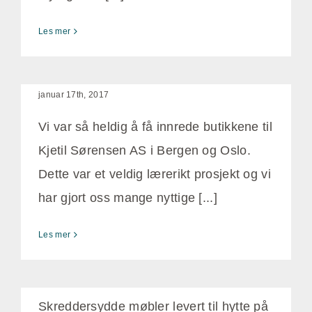
Les mer
Butikkinnredning til Kjetil
Sørensen AS
januar 17th, 2017
Vi var så heldig å få innrede butikkene til
Kjetil Sørensen AS i Bergen og Oslo.
Dette var et veldig lærerikt prosjekt og vi
har gjort oss mange nyttige [...]
Skreddersydde møbler til
Les mer
Kikut
januar 17th, 2017
Skreddersydde møbler levert til hytte på