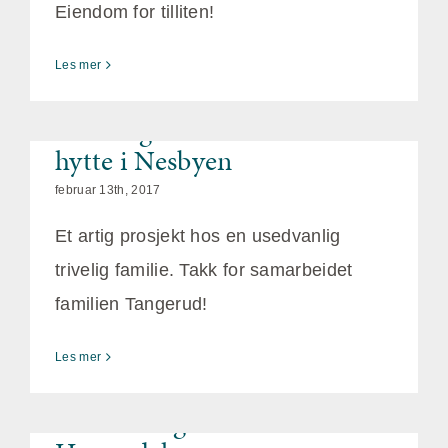
Eiendom for tilliten!
Les mer
Inne- og utemøbler levert til
hytte i Nesbyen
februar 13th, 2017
Et artig prosjekt hos en usedvanlig
trivelig familie. Takk for samarbeidet
familien Tangerud!
Les mer
Innredning til Skistua