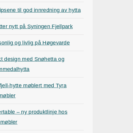
ipsene til god innredning av hytta
tter nytt på Syningen Fjellpark
onlig og livlig på Høgevarde
kt design med Snøhetta og
mmedalhytta
fjell-hytte møblert med Tyra
lmøbler
rtable – ny produktlinje hos
lmøbler