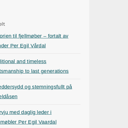
elt
orien til fjellmøber – fortalt av
nder Per Egil Vårdal
itional and timeless
tsmanship to last generations
eddersydd og stemningsfullt på
eldåsen
rvju med daglig leder i
lmøbler Per Egil Vaardal