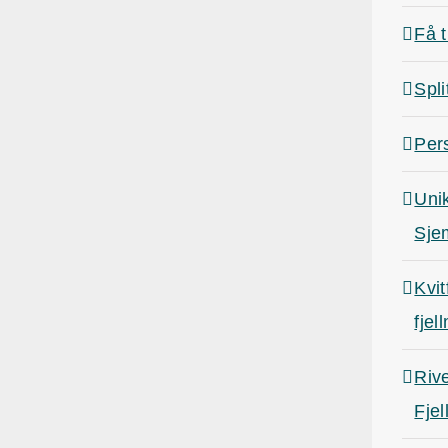
Få t
Spli
Pers
Uni
Sje
Kvit
fjel
Rive
Fjel