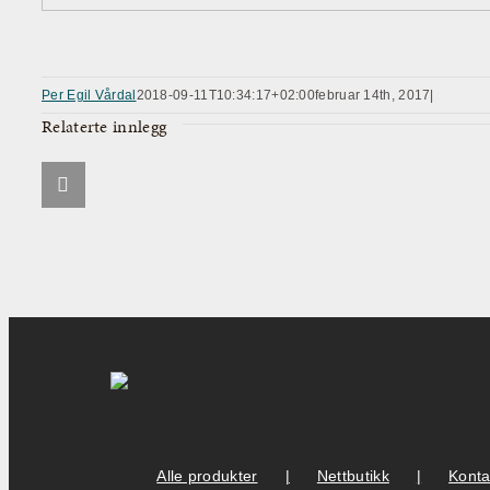
Per Egil Vårdal
2018-09-11T10:34:17+02:00
februar 14th, 2017
|
Relaterte innlegg
Alle produkter
Nettbutikk
Konta