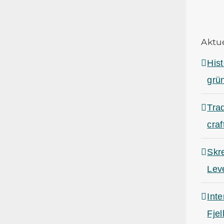
Aktu
Hist
grü
Trad
craf
Skr
Lev
Inte
Fjel