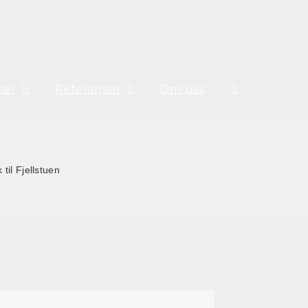
ter
Referanser
Om oss
til Fjellstuen