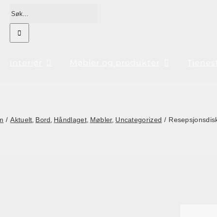
Søk
etter:
Interiør
Møbler og produkter
Tjenes
m
Aktuelt
Bord
Håndlaget
Møbler
Uncategorized
Resepsjonsdisk 