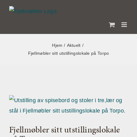
Skip
to
content
Hjem
Aktuelt
Fjellmøbler sitt utstillingslokale på Torpo
View
Larger
Image
Fjellmøbler sitt utstillingslokale