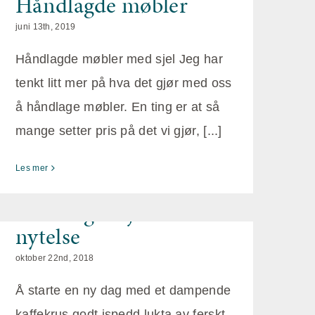
Håndlagde møbler
juni 13th, 2019
Håndlagde møbler med sjel Jeg har
tenkt litt mer på hva det gjør med oss
å håndlage møbler. En ting er at så
mange setter pris på det vi gjør, [...]
Les mer
Håndlaget kjøkken til
nytelse
oktober 22nd, 2018
Å starte en ny dag med et dampende
kaffekrus godt ispedd lukta av ferskt