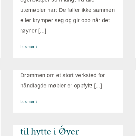
Stort verksted for
utemøbler har: De faller ikke sammen
håndlagde møbler
eller krymper seg og gir opp når det
røyner [...]
mai 13th, 2018
Hurra! Nå har vi for lengst drukket
Les mer
sjampanje og feiret at vi har fått nytt
og bedre verksted i kjelleren.
Drømmen om et stort verksted for
håndlagde møbler er oppfylt! [...]
Les mer
Skreddersydde møbler
til hytte i Øyer