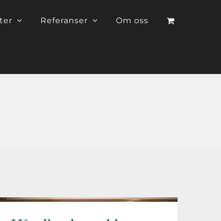
ter
Referanser
Om oss