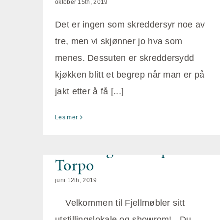
oktober 15th, 2019
Det er ingen som skreddersyr noe av
tre, men vi skjønner jo hva som
menes. Dessuten er skreddersydd
kjøkken blitt et begrep når man er på
jakt etter å få [...]
Les mer
Fjellmøbler sitt
utstillingslokale på
Torpo
juni 12th, 2019
Velkommen til Fjellmøbler sitt
utstillingslokale og showrom! Du