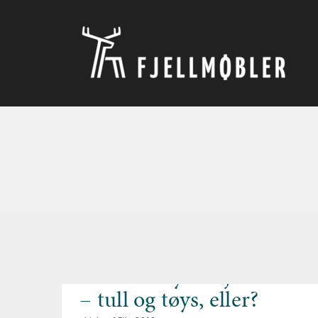
Skip
to
content
Skreddersydd kjøkken
– tull og tøys, eller?