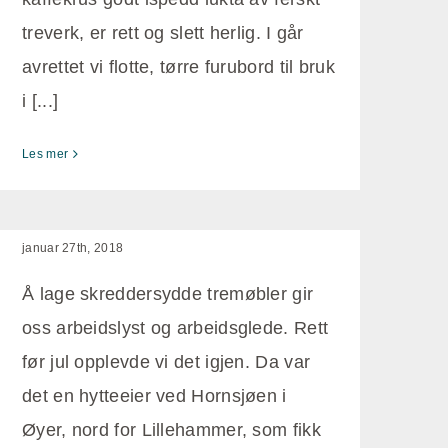
treverk, er rett og slett herlig. I går
avrettet vi flotte, tørre furubord til bruk
i [...]
Les mer
Skreddersydde
tremøbler
januar 27th, 2018
Å lage skreddersydde tremøbler gir
oss arbeidslyst og arbeidsglede. Rett
før jul opplevde vi det igjen. Da var
det en hytteeier ved Hornsjøen i
Øyer, nord for Lillehammer, som fikk