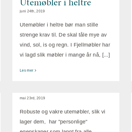
Utemøbler i heltre
juni 24th, 2019
Utemøbler i heltre bør man stille
strenge krav til. De skal tåle mye av
vind, sol, is og regn. I Fjellmøbler har
vi lagd slik møbler i mange år nå, [...]
Les mer
Robuste og vakre
utemøbler
mai 23rd, 2019
Robuste og vakre utemøbler, slik vi
lager dem, har "personlige"
egenskaper som langt fra alle